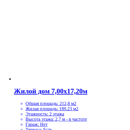
Жилой дом 7,00х17,20м
Общая площадь
:
212,8 м2
Жилая площадь
:
189.23 м2
Этажность
:
2 этажа
Высота этажа
:
2,7 м - в частоте
Гараж
:
Нет
Терраса
:
Есть