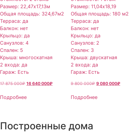
Размер
:
22,47х17,13м
Размер
:
11,04х18,19
Общая площадь
:
324,67м2
Общая площадь
:
180 м2
Терраса
:
да
Терраса
:
да
Балкон
:
нет
Балкон
:
нет
Крыльцо
:
да
Крыльцо
:
да
Санузлов
:
4
Санузлов
:
2
Спален
:
5
Спален
:
3
Крыша
:
многоскатная
Крыша
:
двускатная
2 входа
:
да
2 входа
:
да
Гараж
:
Есть
Гараж
:
Есть
17 875 000
₽
Первоначальная
16 640 000
₽
Текущая
9 800 000
₽
Первоначальная
9 080 000
₽
Текуща
цена
цена:
цена
цена:
составляла
16
составляла
9
Подробнее
Подробнее
17
640
9
080
875
000₽.
800
000₽.
000₽.
000₽.
Построенные дома