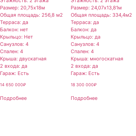
Этажность
:
2 этажа
Этажность
:
2 этажа
Размер
:
20,75х18м
Размер
:
24,07х13,81м
Общая площадь
:
256,8 м2
Общая площадь
:
334,4м2
Терраса
:
да
Терраса
:
да
Балкон
:
нет
Балкон
:
да
Крыльцо
:
Нет
Крыльцо
:
да
Санузлов
:
4
Санузлов
:
4
Спален
:
4
Спален
:
4
Крыша
:
двускатная
Крыша
:
многоскатная
2 входа
:
да
2 входа
:
да
Гараж
:
Есть
Гараж
:
Есть
14 650 000
₽
18 300 000
₽
Подробнее
Подробнее